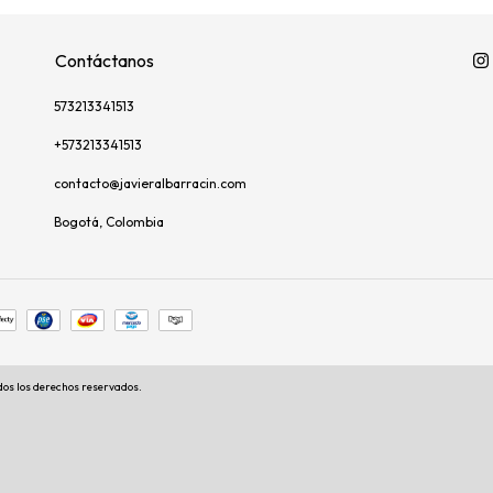
Contáctanos
573213341513
+573213341513
contacto@javieralbarracin.com
Bogotá, Colombia
dos los derechos reservados.