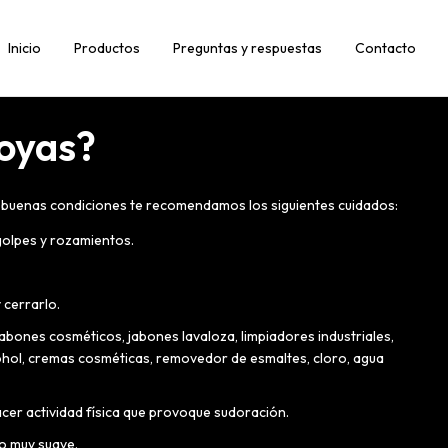
Inicio
Productos
Preguntas y respuestas
Contacto
joyas?
 buenas condiciones te recomendamos los siguientes cuidados:
golpes y rozamientos.
y cerrarlo.
jabones cosméticos, jabones lavaloza, limpiadores industriales,
ohol, cremas cosméticas, removedor de esmaltes, cloro, agua
hacer actividad física que provoque sudoración.
ño muy suave.