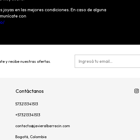
s joyas en las mejores condiciones. En caso de alguna
omunícate con
to/
te y recibe nuestras ofertas.
Contáctanos
573213341513
+573213341513
contacto@javieralbarracin.com
Bogotá, Colombia