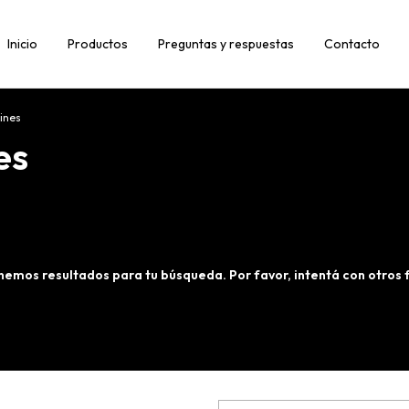
Inicio
Productos
Preguntas y respuestas
Contacto
ines
es
nemos resultados para tu búsqueda. Por favor, intentá con otros fi