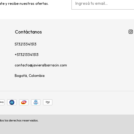
te y recibe nuestras ofertas.
Contáctanos
573213341513
+573213341513
contacto@javieralbarracin.com
Bogotá, Colombia
dos los derechos reservados.