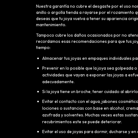
Nuestra garantía no cubre el desgaste por el uso nor
anillo o argolla tienda a rayarse por el rozamiento q
deseas que tu joya vuelva a tener su apariencia orig
mantenimiento.
Tampoco cubre los daños ocasionados por no atender
recordamos esas recomendaciones para que tus joy
tiempo:
Almacenar tus joyas en empaques individuales par
Prevenir en lo posible que la joya sea golpeada o
actividades que vayan a exponer las joyas a esf
adecuadamente.
Si la joya tiene un broche, tener cuidado al abrirlo
Evitar el contacto con el agua, jabones cosmético
lociones o sustancias con base en alcohol, crem
azufrada y solventes. Muchas veces estas sustanci
recubrimientos este se puede deteriorar.
Evitar el uso de joyas para dormir, ducharse y en