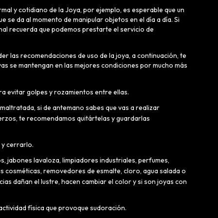
mal y cotidiano de la Joya, por ejemplo, es esperable que un
ue se da al momento de manipular objetos en el día a día. Si
inal recuerda que podemos prestarte el servicio de
 las recomendaciones de uso de la joya, a continuación, te
as se mantengan en las mejores condiciones por mucho más
a evitar golpes y rozamientos entre ellas.
 maltratada, si de antemano sabes que vas a realizar
uerzos, te recomendamos quitártelas y guardarlas
 y cerrarlo.
s, jabones lavaloza, limpiadores industriales, perfumes,
as cosméticas, removedores de esmalte, cloro, agua salada o
as dañan el lustre, hacen cambiar el color y si son joyas con
 actividad física que provoque sudoración.