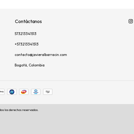
Contáctanos
573213341513
+573213341513
contacto@javieralbarracin.com
Bogotá, Colombia
dos los derechos reservados.