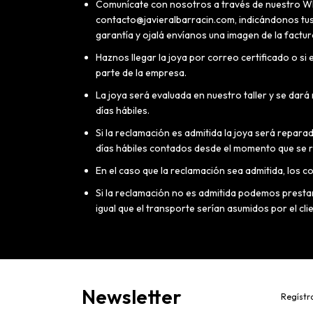
Comunícate con nosotros a través de nuestro Wha
contacto@javieralbarracin.com
, indicándonos tu
garantía y ojalá envíanos una imagen de la factur
Haznos llegar la joya por correo certificado o s
parte de la empresa.
La joya será evaluada en nuestro taller y se dará
días hábiles.
Si la reclamación es admitida la joya será repara
días hábiles contados desde el momento que se r
En el caso que la reclamación sea admitida, los 
Si la reclamación no es admitida podemos prestar
igual que el transporte serían asumidos por el cli
Newsletter
Regístra