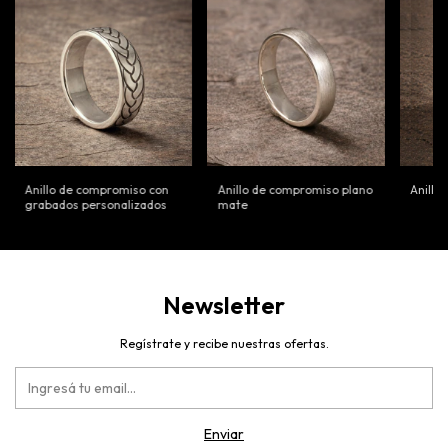
Anillo de compromiso con
Anillo de compromiso plano
Anillo
grabados personalizados
mate
Newsletter
Regístrate y recibe nuestras ofertas.