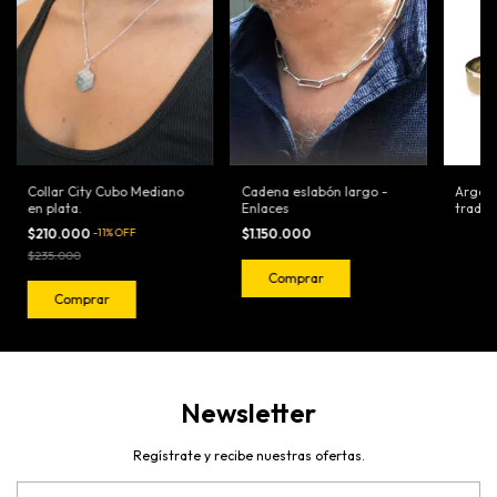
Collar City Cubo Mediano
Cadena eslabón largo -
Argoll
en plata.
Enlaces
tradic
$210.000
-
11
%
OFF
$1.150.000
$235.000
Comprar
Comprar
Newsletter
Regístrate y recibe nuestras ofertas.